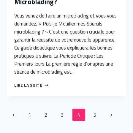
Microblading?
Vous venez de faire un microblading et vous vous
demandez, « Puis-je Mouiller mes Sourcils
microblading ? » C’est une question cruciale pour
garantir la réussite de votre nouvelle apparence.
Ce guide didactique vous expliquera les bonnes
pratiques à suivre. La Période Critique : Les
Premiers Jours La première règle d’or après une
séance de microblading est…
PUIS-
LIRE LA SUITE
JE
MOUILLER
MES
SOURCILS
Navigation
Page
Page
1
2
3
4
5
MICROBLADING?
de
précédente
suivante