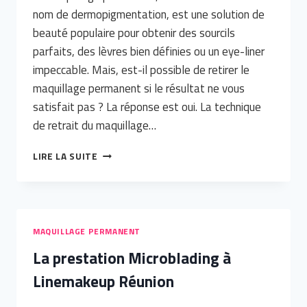
nom de dermopigmentation, est une solution de
beauté populaire pour obtenir des sourcils
parfaits, des lèvres bien définies ou un eye-liner
impeccable. Mais, est-il possible de retirer le
maquillage permanent si le résultat ne vous
satisfait pas ? La réponse est oui. La technique
de retrait du maquillage…
EST-
LIRE LA SUITE
IL
POSSIBLE
DE
RETIRER
LE
MAQUILLAGE PERMANENT
MAQUILLAGE
La prestation Microblading à
PERMANENT
?
Linemakeup Réunion