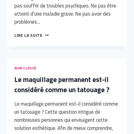
pas souffrir de troubles psychiques. Ne pas être
atteint d’une maladie grave. Ne pas avoir des
problèmes…
COMMENT
LIRE LA SUITE
SE
PRÉPARER
AVANT
LA
PRESTATION
NON CLASSÉ
MICROBLADING
Le maquillage permanent est-il
/
MAQUILLAGE
considéré comme un tatouage ?
PERMANENT
?
Le maquillage permanent est-il considéré comme
un tatouage ? Cette question intrigue de
nombreuses personnes qui envisagent cette
solution esthétique. Afin de mieux comprendre,