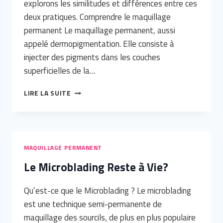
explorons les similitudes et différences entre ces
deux pratiques. Comprendre le maquillage
permanent Le maquillage permanent, aussi
appelé dermopigmentation. Elle consiste à
injecter des pigments dans les couches
superficielles de la…
LE
LIRE LA SUITE
MAQUILLAGE
PERMANENT
EST-
IL
CONSIDÉRÉ
MAQUILLAGE PERMANENT
COMME
Le Microblading Reste à Vie?
UN
TATOUAGE
?
Qu’est-ce que le Microblading ? Le microblading
est une technique semi-permanente de
maquillage des sourcils, de plus en plus populaire