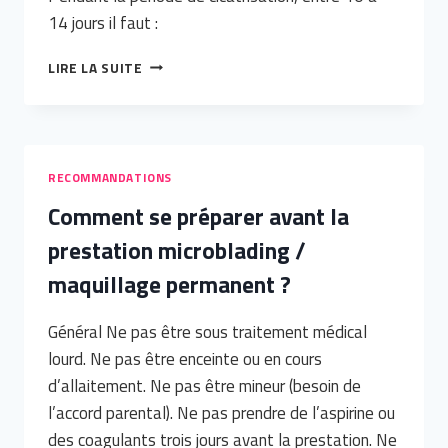
14 jours il faut :
QUELLES
LIRE LA SUITE
SONT
LES
RECOMMANDATIONS
APRÈS
LA
RECOMMANDATIONS
PRESTATION
Comment se préparer avant la
MICROBLADING
/
prestation microblading /
MAQUILLAGE
PERMANENT
maquillage permanent ?
?
Général Ne pas être sous traitement médical
lourd. Ne pas être enceinte ou en cours
d’allaitement. Ne pas être mineur (besoin de
l’accord parental). Ne pas prendre de l’aspirine ou
des coagulants trois jours avant la prestation. Ne