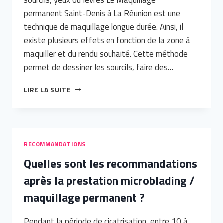
permanent Saint-Denis à La Réunion est une
technique de maquillage longue durée. Ainsi, il
existe plusieurs effets en fonction de la zone à
maquiller et du rendu souhaité. Cette méthode
permet de dessiner les sourcils, faire des…
BELLE
LIRE LA SUITE
EN
PERMANENCE
AVEC
LE
MAQUILLAGE
RECOMMANDATIONS
PERMANENT SAINT-
Quelles sont les recommandations
DENIS
À
après la prestation microblading /
LA
RÉUNION
maquillage permanent ?
Pendant la période de cicatrisation, entre 10 à