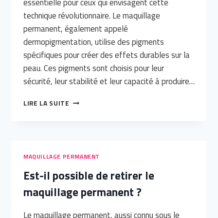
essentielle pour ceux qui envisagent cette
technique révolutionnaire. Le maquillage
permanent, également appelé
dermopigmentation, utilise des pigments
spécifiques pour créer des effets durables sur la
peau. Ces pigments sont choisis pour leur
sécurité, leur stabilité et leur capacité à produire…
QUEL
LIRE LA SUITE
EST
LE
PIGMENT
UTILISÉ
POUR
MAQUILLAGE PERMANENT
LE
Est-il possible de retirer le
MAQUILLAGE
PERMANENT
maquillage permanent ?
?
Le maquillage permanent, aussi connu sous le